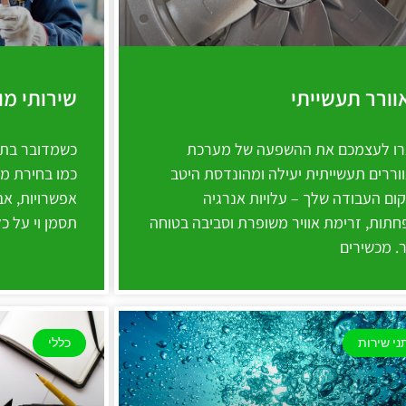
וורר תעשייתי
שירותי מו
ו לעצמכם את ההשפעה של מערכת
כשמדובר בתחז
וררים תעשייתית יעילה ומהונדסת היטב
כמו בחירת מוס
ום העבודה שלך – עלויות אנרגיה
אפשרויות, א
חתות, זרימת אוויר משופרת וסביבה בטוחה
תסמן וי על כל
ר. מכשירים
ני שירות
כללי